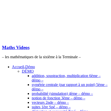
Maths Videos
– les mathématiques de la sixième à la Terminale –
Accueil-Démo
DÉMO
addition, soustraction, multiplication 6ème –
démo –
symétrie centrale (par rapport à un point) 5ème –
démo –
probabilité (simulation) 4ème – démo –
notion de fonction 3ème – démo –
vecteurs 2nde – démo –
suites 1ère Spé – démo –