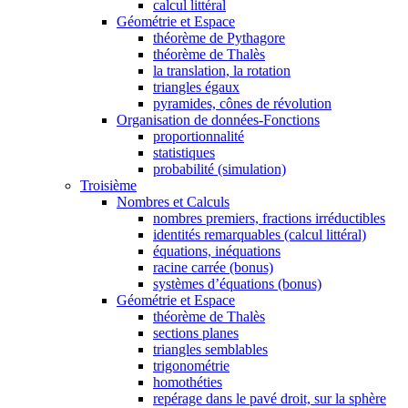
calcul littéral
Géométrie et Espace
théorème de Pythagore
théorème de Thalès
la translation, la rotation
triangles égaux
pyramides, cônes de révolution
Organisation de données-Fonctions
proportionnalité
statistiques
probabilité (simulation)
Troisième
Nombres et Calculs
nombres premiers, fractions irréductibles
identités remarquables (calcul littéral)
équations, inéquations
racine carrée (bonus)
systèmes d’équations (bonus)
Géométrie et Espace
théorème de Thalès
sections planes
triangles semblables
trigonométrie
homothéties
repérage dans le pavé droit, sur la sphère