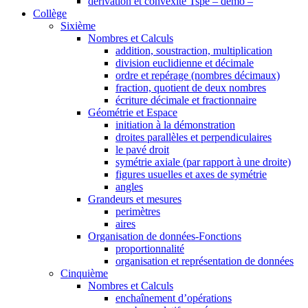
dérivation et convexité Tspé – démo –
Collège
Sixième
Nombres et Calculs
addition, soustraction, multiplication
division euclidienne et décimale
ordre et repérage (nombres décimaux)
fraction, quotient de deux nombres
écriture décimale et fractionnaire
Géométrie et Espace
initiation à la démonstration
droites parallèles et perpendiculaires
le pavé droit
symétrie axiale (par rapport à une droite)
figures usuelles et axes de symétrie
angles
Grandeurs et mesures
perimètres
aires
Organisation de données-Fonctions
proportionnalité
organisation et représentation de données
Cinquième
Nombres et Calculs
enchaînement d’opérations