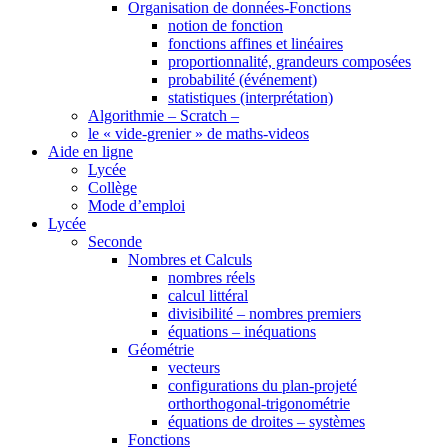
Organisation de données-Fonctions
notion de fonction
fonctions affines et linéaires
proportionnalité, grandeurs composées
probabilité (événement)
statistiques (interprétation)
Algorithmie – Scratch –
le « vide-grenier » de maths-videos
Aide en ligne
Lycée
Collège
Mode d’emploi
Lycée
Seconde
Nombres et Calculs
nombres réels
calcul littéral
divisibilité – nombres premiers
équations – inéquations
Géométrie
vecteurs
configurations du plan-projeté
orthorthogonal-trigonométrie
équations de droites – systèmes
Fonctions